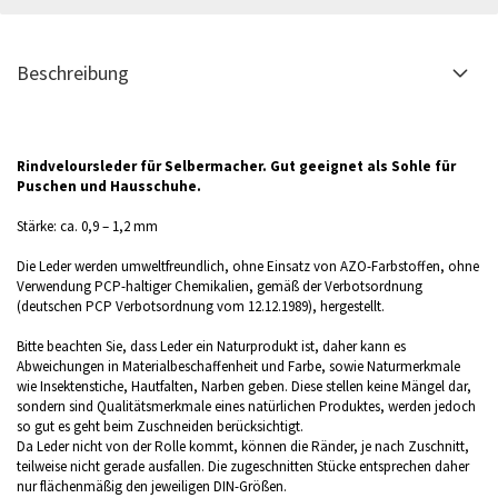
Beschreibung
Rindveloursleder für Selbermacher. Gut geeignet als Sohle für
Puschen und Hausschuhe.
Stärke: ca. 0,9 – 1,2 mm
Die Leder werden umweltfreundlich, ohne Einsatz von AZO-Farbstoffen, ohne
Verwendung PCP-haltiger Chemikalien, gemäß der Verbotsordnung
(deutschen PCP Verbotsordnung vom 12.12.1989), hergestellt.
Bitte beachten Sie, dass Leder ein Naturprodukt ist, daher kann es
Abweichungen in Materialbeschaffenheit und Farbe, sowie Naturmerkmale
wie Insektenstiche, Hautfalten, Narben geben. Diese stellen keine Mängel dar,
sondern sind Qualitätsmerkmale eines natürlichen Produktes, werden jedoch
so gut es geht beim Zuschneiden berücksichtigt.
Da Leder nicht von der Rolle kommt, können die Ränder, je nach Zuschnitt,
teilweise nicht gerade ausfallen. Die zugeschnitten Stücke entsprechen daher
nur flächenmäßig den jeweiligen DIN-Größen.