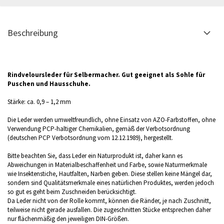
Beschreibung
Rindveloursleder für Selbermacher. Gut geeignet als Sohle für
Puschen und Hausschuhe.
Stärke: ca. 0,9 – 1,2 mm
Die Leder werden umweltfreundlich, ohne Einsatz von AZO-Farbstoffen, ohne
Verwendung PCP-haltiger Chemikalien, gemäß der Verbotsordnung
(deutschen PCP Verbotsordnung vom 12.12.1989), hergestellt.
Bitte beachten Sie, dass Leder ein Naturprodukt ist, daher kann es
Abweichungen in Materialbeschaffenheit und Farbe, sowie Naturmerkmale
wie Insektenstiche, Hautfalten, Narben geben. Diese stellen keine Mängel dar,
sondern sind Qualitätsmerkmale eines natürlichen Produktes, werden jedoch
so gut es geht beim Zuschneiden berücksichtigt.
Da Leder nicht von der Rolle kommt, können die Ränder, je nach Zuschnitt,
teilweise nicht gerade ausfallen. Die zugeschnitten Stücke entsprechen daher
nur flächenmäßig den jeweiligen DIN-Größen.