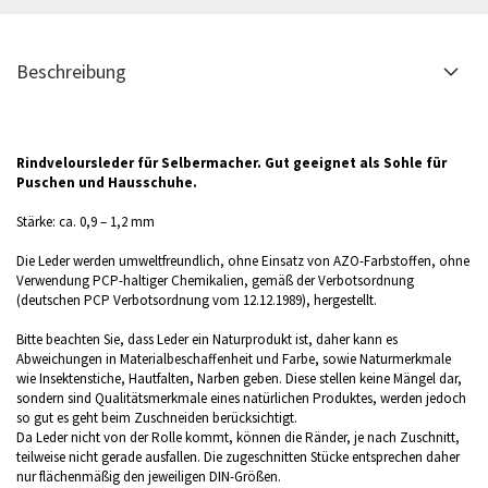
Beschreibung
Rindveloursleder für Selbermacher. Gut geeignet als Sohle für
Puschen und Hausschuhe.
Stärke: ca. 0,9 – 1,2 mm
Die Leder werden umweltfreundlich, ohne Einsatz von AZO-Farbstoffen, ohne
Verwendung PCP-haltiger Chemikalien, gemäß der Verbotsordnung
(deutschen PCP Verbotsordnung vom 12.12.1989), hergestellt.
Bitte beachten Sie, dass Leder ein Naturprodukt ist, daher kann es
Abweichungen in Materialbeschaffenheit und Farbe, sowie Naturmerkmale
wie Insektenstiche, Hautfalten, Narben geben. Diese stellen keine Mängel dar,
sondern sind Qualitätsmerkmale eines natürlichen Produktes, werden jedoch
so gut es geht beim Zuschneiden berücksichtigt.
Da Leder nicht von der Rolle kommt, können die Ränder, je nach Zuschnitt,
teilweise nicht gerade ausfallen. Die zugeschnitten Stücke entsprechen daher
nur flächenmäßig den jeweiligen DIN-Größen.